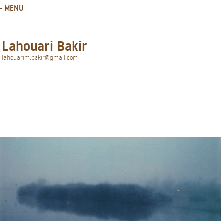
- MENU
Lahouari Bakir
lahouarim.bakir@gmail.com